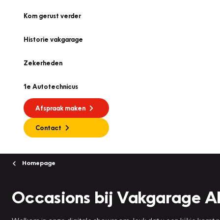
Kom gerust verder
Historie vakgarage
Zekerheden
1e Autotechnicus
Afspraak maken
Contact
Homepage
Occasions bij Vakgarage A
Welkom in onze digitale showroom, leuk dat u een kijkje komt