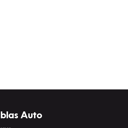
lblas Auto
 nemen.