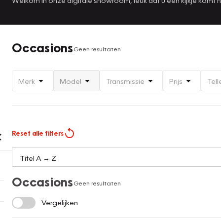
Occasions
Geen resultaten
Merk
Model
Transmissie
Prijs
Tell
Reset alle filters
Occasions
Geen resultaten
Vergelijken