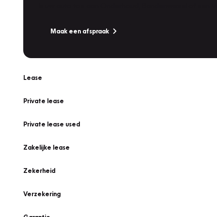
Is uw auto toe aan Onderhoud, Bandenwissel of een Va
Maak een afspraak
Lease
Private lease
Private lease used
Zakelijke lease
Zekerheid
Verzekering