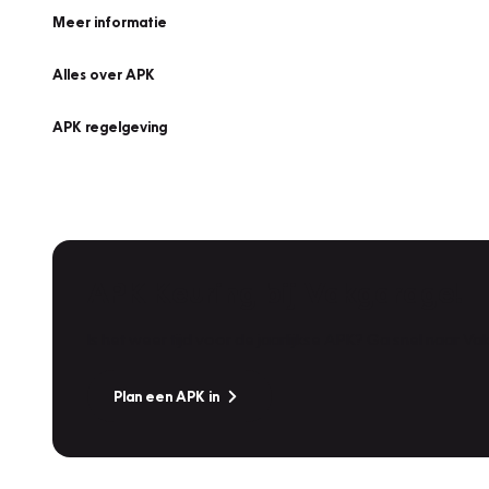
Meer informatie
Alles over APK
APK regelgeving
APK Keuring bij Vakgarage!
Is het weer tijd voor de jaarlijkse APK? Ga snel naar V
Plan een APK in