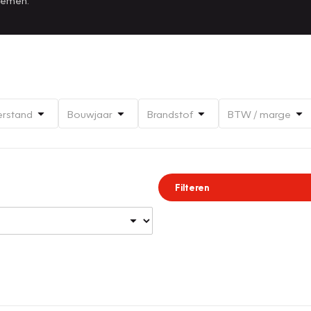
erstand
Bouwjaar
Brandstof
BTW / marge
Filteren