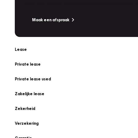
Is uw auto toe aan Onderhoud, Bandenwissel of een Va
Maak een afspraak
Lease
Private lease
Private lease used
Zakelijke lease
Zekerheid
Verzekering