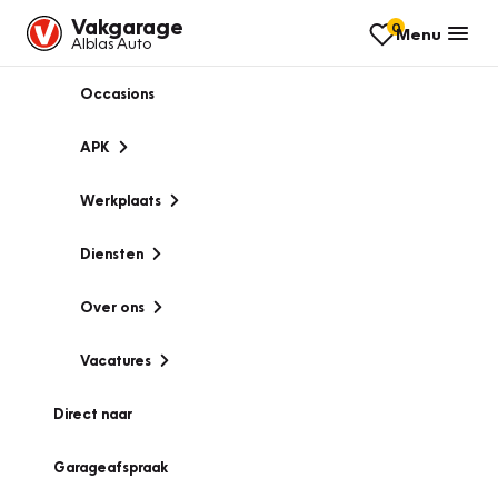
Vakgarage
0
Menu
Alblas Auto
Occasions
APK
Werkplaats
Diensten
Over ons
Vacatures
Direct naar
Garageafspraak