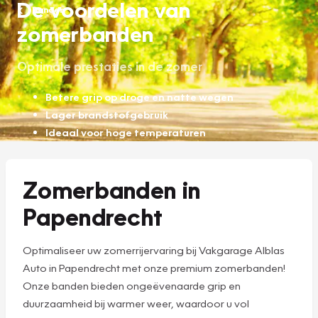
De voordelen van
Banden
zomerbanden
Optimale prestaties in de zomer
Betere grip op droge en natte wegen
Lager brandstofgebruik
Ideaal voor hoge temperaturen
Zomerbanden in
Papendrecht
Optimaliseer uw zomerrijervaring bij Vakgarage Alblas
Auto in Papendrecht met onze premium zomerbanden!
Onze banden bieden ongeëvenaarde grip en
duurzaamheid bij warmer weer, waardoor u vol