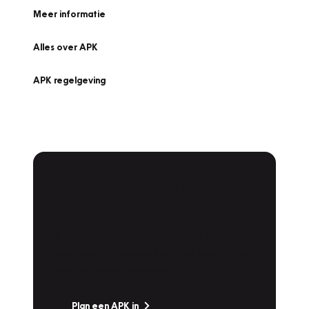
Meer informatie
Alles over APK
APK regelgeving
APK Keuring bij
Vakgarage!
Is het weer tijd voor de jaarlijkse APK? Ga
snel naar Vakgarage bij u in de buurt, en ga
zonder zorgen de weg op!
Plan een APK in