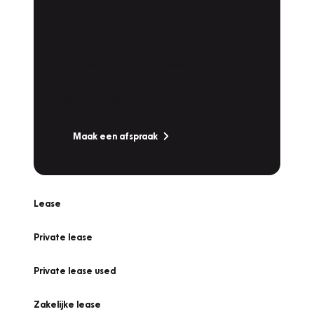
Plan een
Werkplaatsafspraak
Is uw auto toe aan Onderhoud,
Bandenwissel of een Vakantiecheck? Plan
online een afspraak!
Maak een afspraak
Lease
Private lease
Private lease used
Zakelijke lease