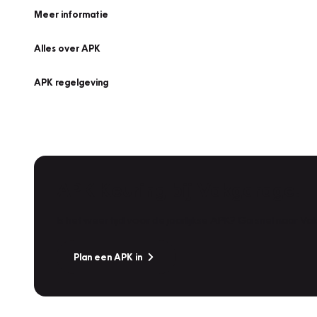
Meer informatie
Alles over APK
APK regelgeving
APK Keuring bij Vakgarage!
Is het weer tijd voor de jaarlijkse APK? Ga snel naar V
Plan een APK in