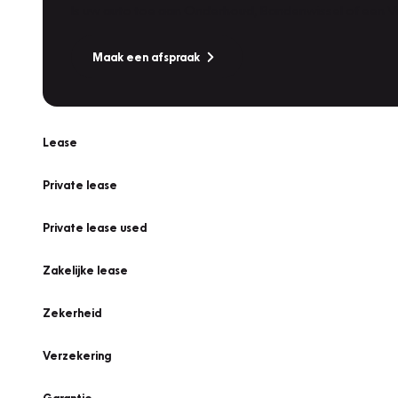
Is uw auto toe aan Onderhoud, Bandenwissel of een Va
Maak een afspraak
Lease
Private lease
Private lease used
Zakelijke lease
Zekerheid
Verzekering