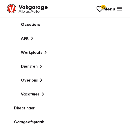
Vakgarage
0
Menu
Alblas Auto
Occasions
APK
Werkplaats
Diensten
Over ons
Vacatures
Direct naar
Garageafspraak