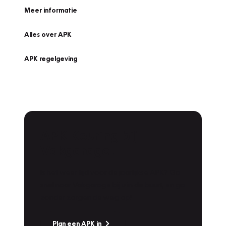
Meer informatie
Alles over APK
APK regelgeving
APK Keuring bij
Vakgarage!
Is het weer tijd voor de jaarlijkse APK? Ga
snel naar Vakgarage bij u in de buurt, en ga
zonder zorgen de weg op!
Plan een APK in