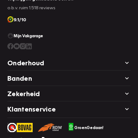
o.b.v. ruim 1.518 reviews
9.1/10
Mijn Vakgarage
Onderhoud
Banden
Zekerheid
Klantenservice
GroenGedaan!