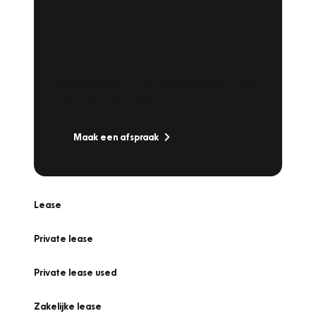
Plan een
Werkplaatsafspraak
Is uw auto toe aan Onderhoud,
Bandenwissel of een Vakantiecheck? Plan
online een afspraak!
Maak een afspraak
Lease
Private lease
Private lease used
Zakelijke lease