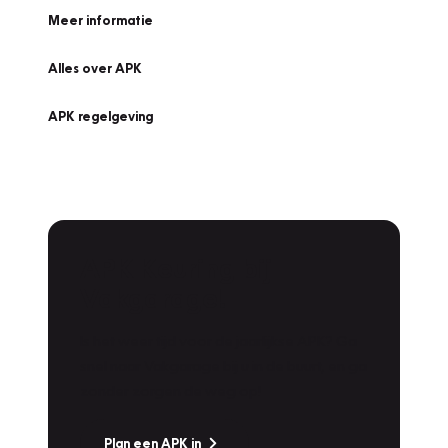
Meer informatie
Alles over APK
APK regelgeving
APK Keuring bij
Vakgarage!
Is het weer tijd voor de jaarlijkse APK? Ga
snel naar Vakgarage bij u in de buurt, en ga
zonder zorgen de weg op!
Plan een APK in