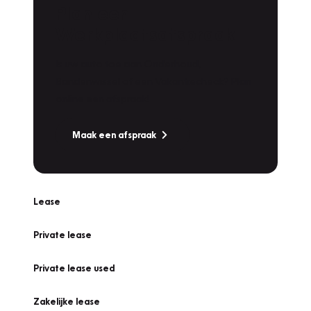
Plan een
Werkplaatsafspraak
Is uw auto toe aan Onderhoud,
Bandenwissel of een Vakantiecheck? Plan
online een afspraak!
Maak een afspraak
Lease
Private lease
Private lease used
Zakelijke lease