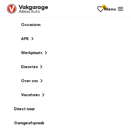
Vakgarage
0
Menu
Alblas Auto
Occasions
APK
Werkplaats
Diensten
Over ons
Vacatures
Direct naar
Garageafspraak