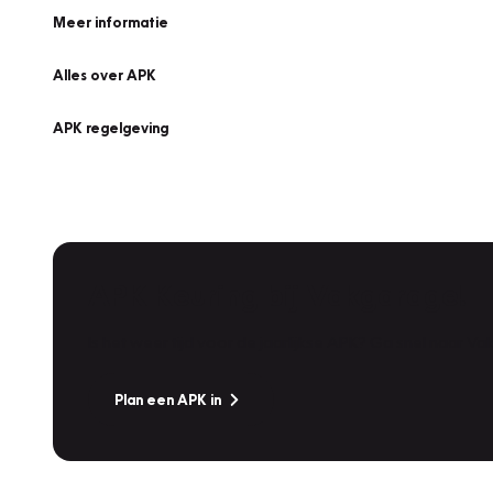
Meer informatie
Alles over APK
APK regelgeving
APK Keuring bij Vakgarage!
Is het weer tijd voor de jaarlijkse APK? Ga snel naar V
Plan een APK in