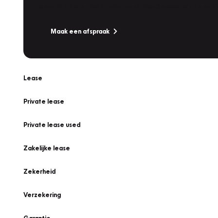
Is uw auto toe aan Onderhoud, Bandenwissel of een Va
Maak een afspraak
Lease
Private lease
Private lease used
Zakelijke lease
Zekerheid
Verzekering