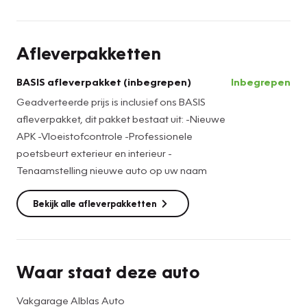
Geadverteerde prijs is inclusief ons BASIS afleverpakket, dit
pakket bestaat uit:
Afleverpakketten
-Nieuwe APK
-Vloeistofcontrole
BASIS afleverpakket (inbegrepen)
Inbegrepen
-Professionele poetsbeurt exterieur en interieur
Geadverteerde prijs is inclusief ons BASIS
-Tenaamstelling nieuwe auto op uw naam
afleverpakket, dit pakket bestaat uit: -Nieuwe
APK -Vloeistofcontrole -Professionele
Wij adviseren u bij aanschaf van deze occasion te kiezen
poetsbeurt exterieur en interieur -
voor ons BOVAG afleverpakket á €695. Zo voorkomt u
Tenaamstelling nieuwe auto op uw naam
nare verrassingen achteraf en bent u verzekerd van een
perfect afgeleverde auto!
Bekijk alle afleverpakketten
BOVAG afleverpakket (extra t.o.v. Basis afleverpakket):
-12 maanden BOVAG garantie (op auto's met vraagprijs
vanaf € 4.500 en tot 10 jaar oud)
Waar staat deze auto
-Complete kwaliteitscontrole
-Onderhoudsbeurt volgens schema
Vakgarage Alblas Auto