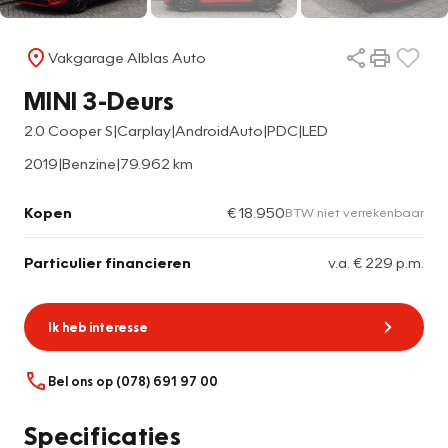
Vakgarage Alblas Auto
MINI 3-Deurs
2.0 Cooper S|Carplay|AndroidAuto|PDC|LED
2019
|
Benzine
|
79.962 km
Kopen
€ 18.950
BTW niet verrekenbaar
Particulier financieren
v.a. € 229 p.m.
Ik heb interesse
Bel ons op (078) 691 97 00
Specificaties