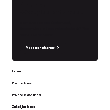
Plan een
Werkplaatsafspraak
Is uw auto toe aan Onderhoud,
Bandenwissel of een Vakantiecheck? Plan
online een afspraak!
Maak een afspraak
Lease
Private lease
Private lease used
Zakelijke lease