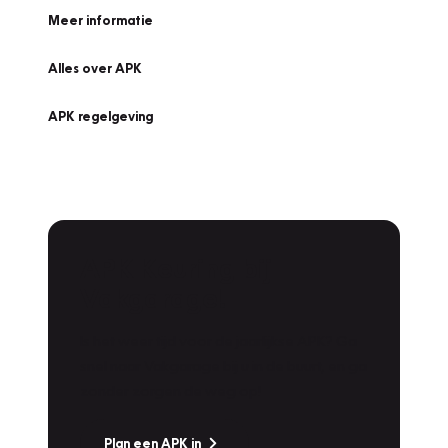
Meer informatie
Alles over APK
APK regelgeving
APK Keuring bij
Vakgarage!
Is het weer tijd voor de jaarlijkse APK? Ga
snel naar Vakgarage bij u in de buurt, en ga
zonder zorgen de weg op!
Plan een APK in