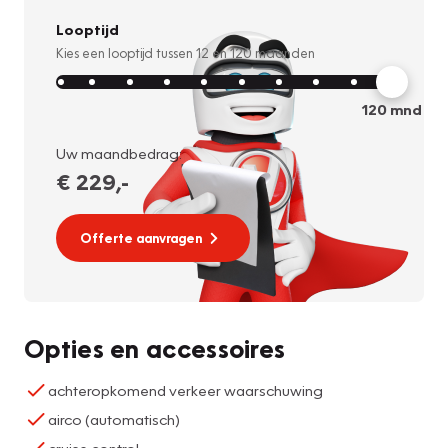
Looptijd
Kies een looptijd tussen
12
en
120
maanden
120
mnd
Uw maandbedrag:
€ 229
,-
Offerte aanvragen
Opties en accessoires
achteropkomend verkeer waarschuwing
airco (automatisch)
cruise control