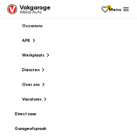
Vakgarage
0
Menu
Alblas Auto
Occasions
APK
Werkplaats
Diensten
Over ons
Vacatures
Direct naar
Garageafspraak